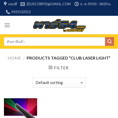
Skip
แผนที่
ZEUSCORP01@GMAIL.COM
จ.-ส. 09:00 - 18:00 น.
to
0925532552
content
Search
for:
HOME
/
PRODUCTS TAGGED “CLUB LASER LIGHT”
FILTER