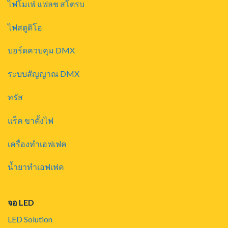
ไฟโมเฟ่ แฟลช สโตรบ
ไฟสตูดิโอ
บอร์ดควบคุม DMX
ระบบสัญญาณ DMX
ทรัส
แร็ค ขาตั้งไฟ
เครื่องทำเอฟเฟค
น้ำยาทำเอฟเฟค
จอ LED
LED Solution