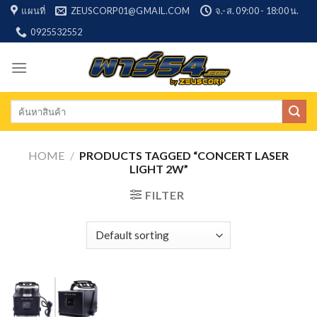
Skip
แผนที่
ZEUSCORP01@GMAIL.COM
จ.-ส. 09:00 - 18:00 น.
to
0925532552
content
Search
for:
HOME
/
PRODUCTS TAGGED “CONCERT LASER
LIGHT 2W”
FILTER