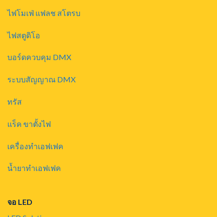
ไฟโมเฟ่ แฟลช สโตรบ
ไฟสตูดิโอ
บอร์ดควบคุม DMX
ระบบสัญญาณ DMX
ทรัส
แร็ค ขาตั้งไฟ
เครื่องทำเอฟเฟค
น้ำยาทำเอฟเฟค
จอ LED