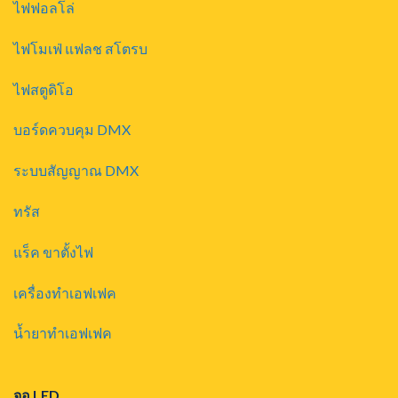
ไฟฟอลโล่
ไฟโมเฟ่ แฟลช สโตรบ
ไฟสตูดิโอ
บอร์ดควบคุม DMX
ระบบสัญญาณ DMX
ทรัส
แร็ค ขาตั้งไฟ
เครื่องทำเอฟเฟค
น้ำยาทำเอฟเฟค
จอ LED