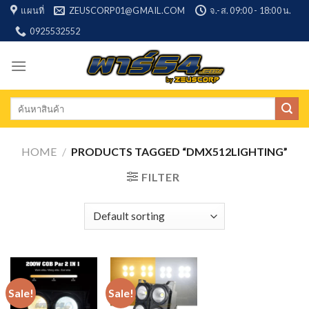
Skip
แผนที่
ZEUSCORP01@GMAIL.COM
จ.-ส. 09:00 - 18:00 น.
to
0925532552
content
Search
for:
HOME
/
PRODUCTS TAGGED “DMX512LIGHTING”
FILTER
Sale!
Sale!