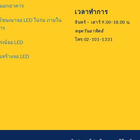
นอกอาคาร
เวลาทำการ
ยโฆษณาจอ LED ในร่ม ภายใน
จันทร์ – เสาร์ 9.00-18.00 น.
าร
หยุดวันอาทิตย์
โทร:02-101-1331
กรณ์จอ LED
งสร้างจอ LED