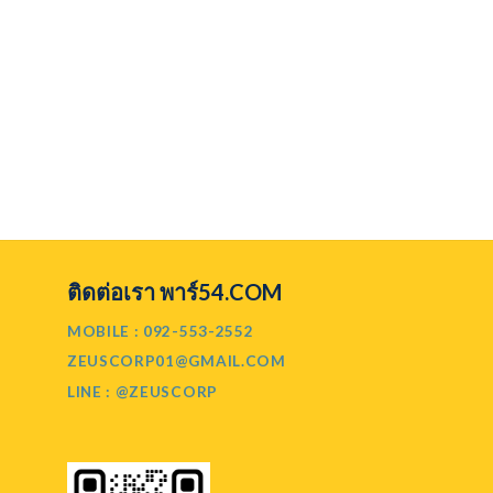
ติดต่อเรา พาร์54.COM
MOBILE : 092-553-2552
ZEUSCORP01@GMAIL.COM
LINE : @ZEUSCORP