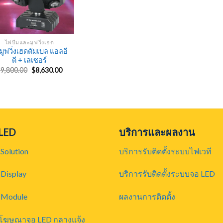
ไฟบีมและมูฟวิ่งเฮด
มูฟวิ่งเฮดดัมเบล แอลอี
ดี + เลเซอร์
Original
Current
$
9,800.00
$
8,630.00
price
price
was:
is:
$9,800.00.
$8,630.00.
 LED
บริการและผลงาน
Solution
บริการรับติดตั้งระบบไฟเวที
Display
บริการรับติดตั้งระบบจอ LED
 Module
ผลงานการติดตั้ง
ยโฆษณาจอ LED กลางแจ้ง