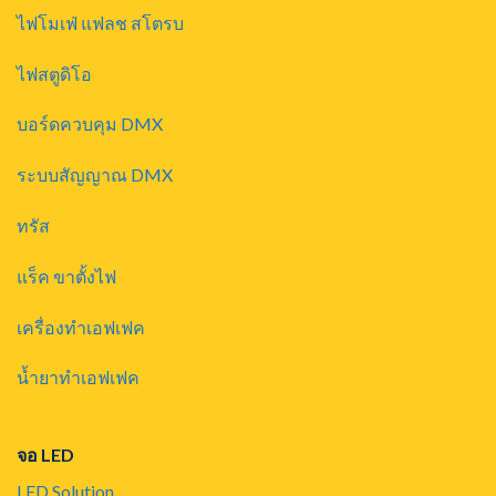
ไฟโมเฟ่ แฟลช สโตรบ
ไฟสตูดิโอ
บอร์ดควบคุม DMX
ระบบสัญญาณ DMX
ทรัส
แร็ค ขาตั้งไฟ
เครื่องทำเอฟเฟค
น้ำยาทำเอฟเฟค
จอ LED
LED Solution