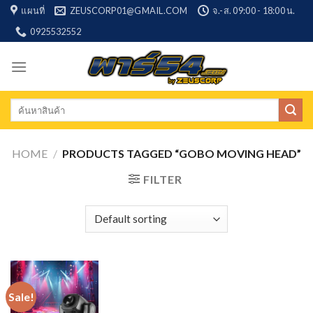
Skip
แผนที่
ZEUSCORP01@GMAIL.COM
จ.-ส. 09:00 - 18:00 น.
to
0925532552
content
Search
for:
HOME
/
PRODUCTS TAGGED “GOBO MOVING HEAD”
FILTER
Sale!