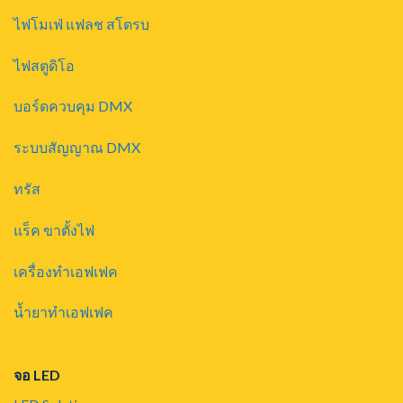
ไฟโมเฟ่ แฟลช สโตรบ
ไฟสตูดิโอ
บอร์ดควบคุม DMX
ระบบสัญญาณ DMX
ทรัส
แร็ค ขาตั้งไฟ
เครื่องทำเอฟเฟค
น้ำยาทำเอฟเฟค
จอ LED