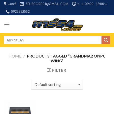
Skip
แผนที่
ZEUSCORP01@GMAIL.COM
จ.-ส. 09:00 - 18:00 น.
to
0925532552
content
Search
for:
HOME
/
PRODUCTS TAGGED “GRANDMA2 ONPC
WING”
FILTER