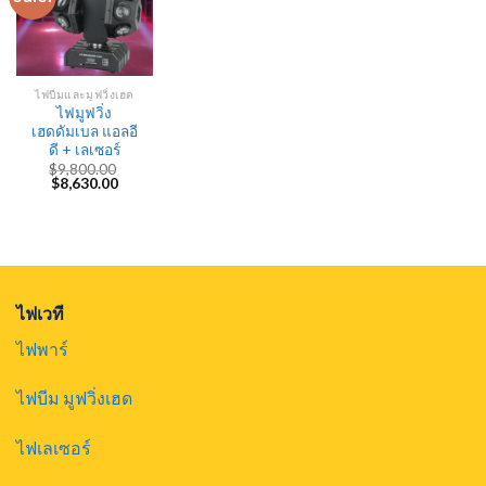
ไฟบีมและมูฟวิ่งเฮด
ไฟมูฟวิ่ง
เฮดดัมเบล แอลอี
ดี + เลเซอร์
$
9,800.00
Original
Current
$
8,630.00
price
price
was:
is:
$9,800.00.
$8,630.00.
ไฟเวที
ไฟพาร์
ไฟบีม มูฟวิ่งเฮด
ไฟเลเซอร์