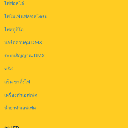
ไฟฟอลโล่
ไฟโมเฟ่ แฟลช สโตรบ
ไฟสตูดิโอ
บอร์ดควบคุม DMX
ระบบสัญญาณ DMX
ทรัส
แร็ค ขาตั้งไฟ
เครื่องทำเอฟเฟค
น้ำยาทำเอฟเฟค
จอ LED