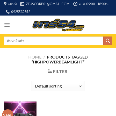
Skip
แผนที่
ZEUSCORP01@GMAIL.COM
จ.-ส. 09:00 - 18:00 น.
to
0925532552
content
Search
for:
HOME
/
PRODUCTS TAGGED
“HIGHPOWERBEAMLIGHT”
FILTER
Sale!