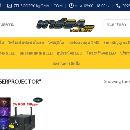
่
ZEUSCORP01@GMAIL.COM
จ.-ส. 09:00 - 18:00 น.
092
Search
บทความ
for:
ล่
ไฟโมเฟ่ แฟลช สโตรบ
ไฟสตูดิโอ
บอร์ดควบคุม DMX
ระบบสัญญาณ
ดงผล LED
แผงจอแสดงผล LED
อุปกรณ์จอ LED
โครงสร้างจอ LED
บริกา
ผลงานการติดตั้ง
Showing the s
SERPROJECTOR”