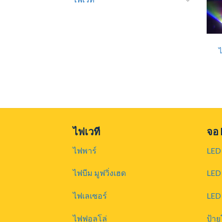
ไ
ไฟเวที
จอ
ไฟพาร์
LED 
ไฟบีม มูฟวิ่งเฮด
LED 
ไฟเลเซอร์
LED
ไฟฟอลโล่
ป้า