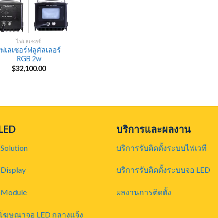
ไฟเลเซอร์
ฟเลเซอร์ฟลูคัลเลอร์
RGB 2w
$
32,100.00
 LED
บริการและผลงาน
Solution
บริการรับติดตั้งระบบไฟเวที
Display
บริการรับติดตั้งระบบจอ LED
 Module
ผลงานการติดตั้ง
ยโฆษณาจอ LED กลางแจ้ง