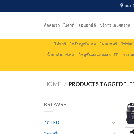
Skip
แผนที
to
content
ติดต่อเรา
ไฟเวที
จอแอลอีดี
บริการและผลงาน
ไฟพาร์
ไฟบีม มูฟวิ่งเฮด
ไฟเลเซอร์
ไฟฟอลโ
น้ำยาทำเอฟเฟค
โซลูชั่นจอแสดงผล LED
จอแส
HOME
/
PRODUCTS TAGGED “LED
BROWSE
จอ LED
ไฟเวที