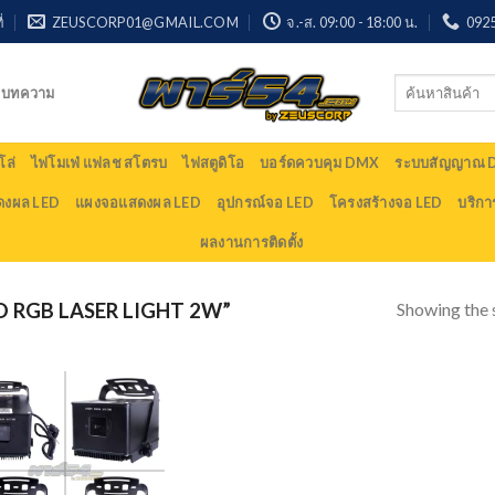
่
ZEUSCORP01@GMAIL.COM
จ.-ส. 09:00 - 18:00 น.
092
Search
บทความ
for:
ล่
ไฟโมเฟ่ แฟลช สโตรบ
ไฟสตูดิโอ
บอร์ดควบคุม DMX
ระบบสัญญาณ
ดงผล LED
แผงจอแสดงผล LED
อุปกรณ์จอ LED
โครงสร้างจอ LED
บริกา
ผลงานการติดตั้ง
Showing the s
 RGB LASER LIGHT 2W”