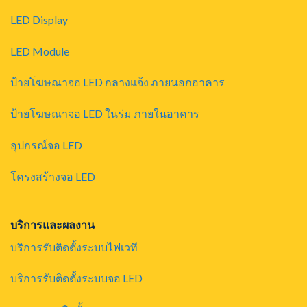
LED Display
LED Module
ป้ายโฆษณาจอ LED กลางแจ้ง ภายนอกอาคาร
ป้ายโฆษณาจอ LED ในร่ม ภายในอาคาร
อุปกรณ์จอ LED
โครงสร้างจอ LED
บริการและผลงาน
บริการรับติดตั้งระบบไฟเวที
บริการรับติดตั้งระบบจอ LED