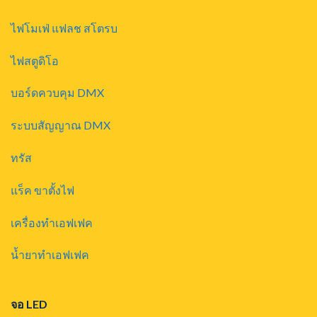
ไฟโมเฟ่ แฟลช สโตรบ
ไฟสตูดิโอ
บอร์ดควบคุม DMX
ระบบสัญญาณ DMX
ทรัส
แร็ค ขาตั้งไฟ
เครื่องทำเอฟเฟค
น้ำยาทำเอฟเฟค
จอ LED