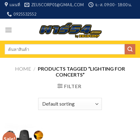
Skip
แผนที่
ZEUSCORP01@GMAIL.COM
จ.-ส. 09:00 - 18:00 น.
to
0925532552
content
Search
for:
HOME
/
PRODUCTS TAGGED “LIGHTING FOR
CONCERTS”
FILTER
Sale!