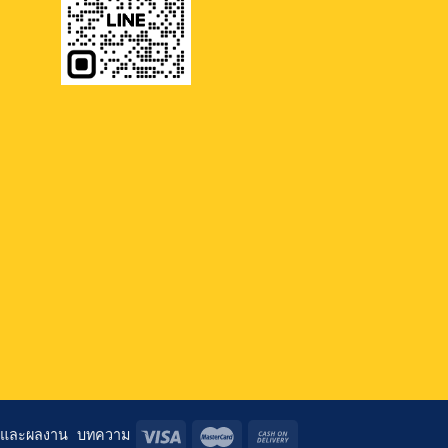
รและผลงาน
บทความ