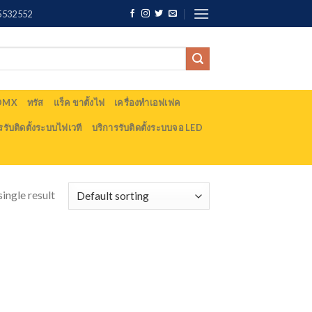
5532552
 DMX
ทรัส
แร็ค ขาตั้งไฟ
เครื่องทำเอฟเฟค
รรับติดตั้งระบบไฟเวที
บริการรับติดตั้งระบบจอ LED
ingle result