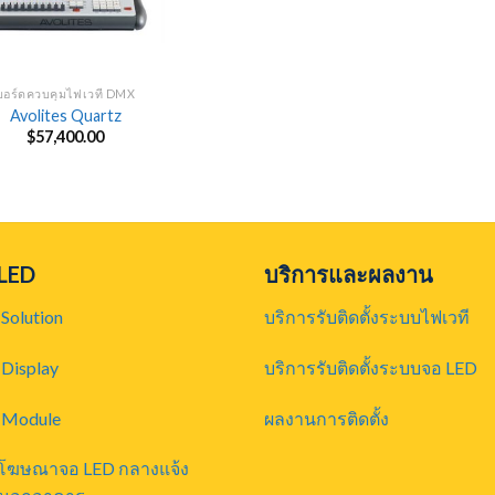
บอร์ดควบคุมไฟเวที DMX
Avolites Quartz
$
57,400.00
 LED
บริการและผลงาน
Solution
บริการรับติดตั้งระบบไฟเวที
Display
บริการรับติดตั้งระบบจอ LED
 Module
ผลงานการติดตั้ง
ยโฆษณาจอ LED กลางแจ้ง