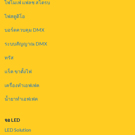
ไฟโมเฟ่ แฟลช สโตรบ
ไฟสตูดิโอ
บอร์ดควบคุม DMX
ระบบสัญญาณ DMX
ทรัส
แร็ค ขาตั้งไฟ
เครื่องทำเอฟเฟค
น้ำยาทำเอฟเฟค
จอ LED
LED Solution