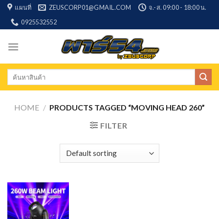
Skip
แผนที่
ZEUSCORP01@GMAIL.COM
จ.-ส. 09:00 - 18:00 น.
to
0925532552
content
Search
for:
HOME
/
PRODUCTS TAGGED “MOVING HEAD 260”
FILTER