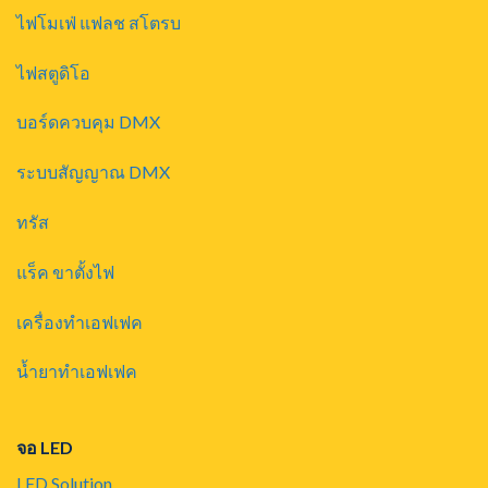
ไฟโมเฟ่ แฟลช สโตรบ
ไฟสตูดิโอ
บอร์ดควบคุม DMX
ระบบสัญญาณ DMX
ทรัส
แร็ค ขาตั้งไฟ
เครื่องทำเอฟเฟค
น้ำยาทำเอฟเฟค
จอ LED
LED Solution