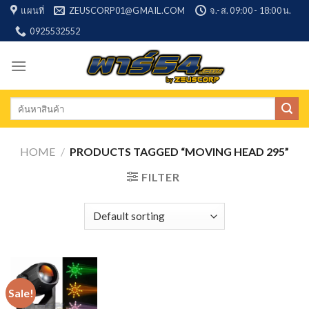
Skip
แผนที่
ZEUSCORP01@GMAIL.COM
จ.-ส. 09:00 - 18:00 น.
to
0925532552
content
Search
for:
HOME
/
PRODUCTS TAGGED “MOVING HEAD 295”
FILTER
Sale!