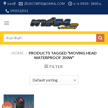
Skip
แผนที่
ZEUSCORP01@GMAIL.COM
จ.-ส. 09:00 - 18:00 น.
to
0925532552
content
Search
for:
HOME
/
PRODUCTS TAGGED “MOVING HEAD
WATERPROOF 350W”
FILTER
Sale!