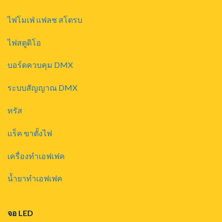
ไฟโมเฟ่ แฟลช สโตรบ
ไฟสตูดิโอ
บอร์ดควบคุม DMX
ระบบสัญญาณ DMX
ทรัส
แร็ค ขาตั้งไฟ
เครื่องทำเอฟเฟค
น้ำยาทำเอฟเฟค
จอ LED