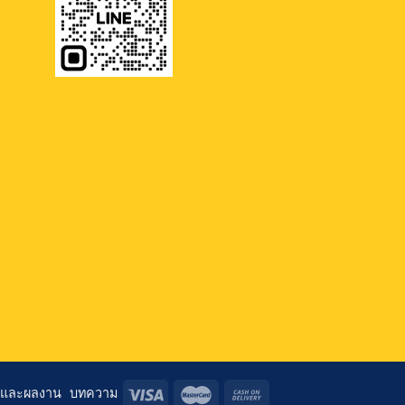
รและผลงาน
บทความ