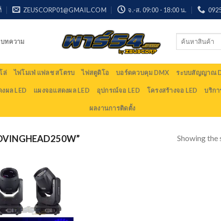
่
ZEUSCORP01@GMAIL.COM
จ.-ส. 09:00 - 18:00 น.
092
Search
บทความ
for:
ล่
ไฟโมเฟ่ แฟลช สโตรบ
ไฟสตูดิโอ
บอร์ดควบคุม DMX
ระบบสัญญาณ
ดงผล LED
แผงจอแสดงผล LED
อุปกรณ์จอ LED
โครงสร้างจอ LED
บริกา
ผลงานการติดตั้ง
Showing the s
OVINGHEAD250W”