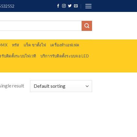
5532552
 DMX
ทรัส
แร็ค ขาตั้งไฟ
เครื่องทำเอฟเฟค
รรับติดตั้งระบบไฟเวที
บริการรับติดตั้งระบบจอ LED
ingle result