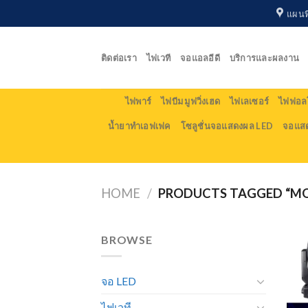
Skip
แผนที
to
content
ติดต่อเรา
ไฟเวที
จอแอลอีดี
บริการและผลงาน
ไฟพาร์
ไฟบีม มูฟวิ่งเฮด
ไฟเลเซอร์
ไฟฟอลโ
น้ำยาทำเอฟเฟค
โซลูชั่นจอแสดงผล LED
จอแส
HOME
/
PRODUCTS TAGGED “M
BROWSE
จอ LED
ไฟเวที