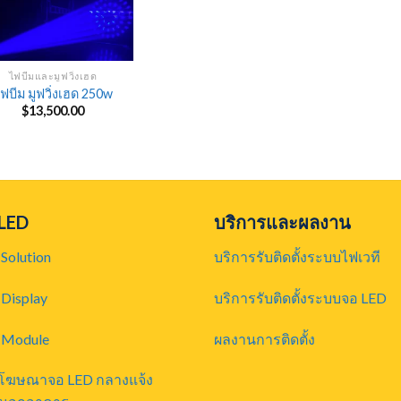
ไฟบีมและมูฟวิ่งเฮด
ฟบีม มูฟวิ่งเฮด 250w
$
13,500.00
 LED
บริการและผลงาน
Solution
บริการรับติดตั้งระบบไฟเวที
Display
บริการรับติดตั้งระบบจอ LED
 Module
ผลงานการติดตั้ง
ยโฆษณาจอ LED กลางแจ้ง