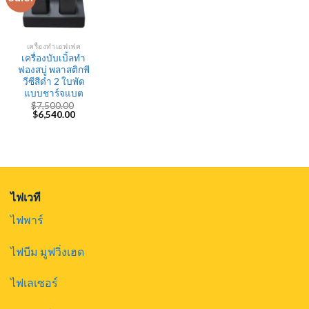
เครื่องทำเอฟเฟค
เครื่องบับเบิ้ลทำ
ฟองสบู่ พลาสติกพี
วีซีสีดำ 2 ใบพัด
แบบชาร์จแบต
$
7,500.00
Original
Current
$
6,540.00
price
price
was:
is:
$7,500.00.
$6,540.00.
ไฟเวที
ไฟพาร์
ไฟบีม มูฟวิ่งเฮด
ไฟเลเซอร์