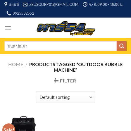
Skip
แผนที่
ZEUSCORP01@GMAIL.COM
จ.-ส. 09:00 - 18:00 น.
to
0925532552
content
Search
for:
HOME
/
PRODUCTS TAGGED “OUTDOOR BUBBLE
MACHINE”
FILTER
Sale!