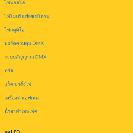
ไฟฟอลโล่
ไฟโมเฟ่ แฟลช สโตรบ
ไฟสตูดิโอ
บอร์ดควบคุม DMX
ระบบสัญญาณ DMX
ทรัส
แร็ค ขาตั้งไฟ
เครื่องทำเอฟเฟค
น้ำยาทำเอฟเฟค
จอ LED