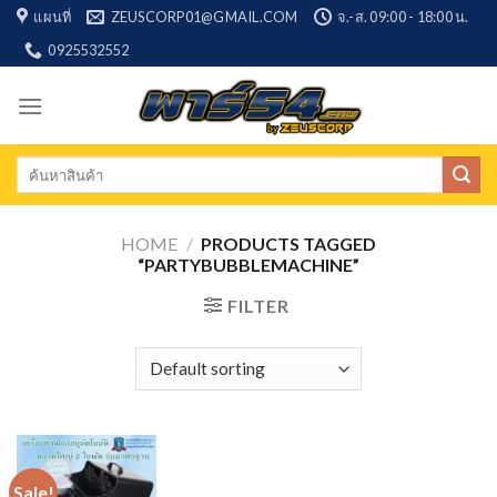
Skip
แผนที่
ZEUSCORP01@GMAIL.COM
จ.-ส. 09:00 - 18:00 น.
to
0925532552
content
Search
for:
HOME
/
PRODUCTS TAGGED
“PARTYBUBBLEMACHINE”
FILTER
Sale!