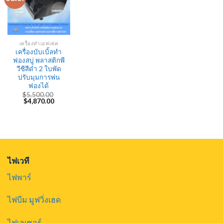
เครื่องทำเอฟเฟค
เครื่องบับเบิ้ลทำ
ฟองสบู่ พลาสติกพี
วีซีสีดำ 2 ใบพัด
ปรับมุมการพ่น
ฟองได้
$
5,500.00
Original
Current
$
4,870.00
price
price
was:
is:
$5,500.00.
$4,870.00.
ไฟเวที
ไฟพาร์
ไฟบีม มูฟวิ่งเฮด
ไฟเลเซอร์