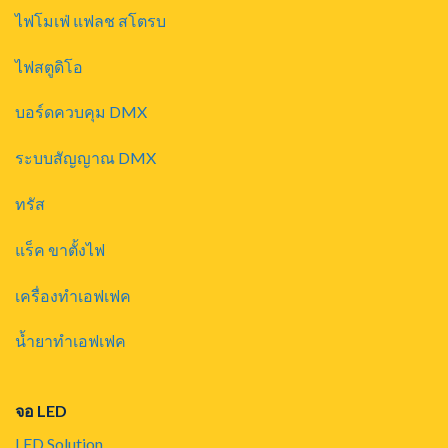
ไฟโมเฟ่ แฟลช สโตรบ
ไฟสตูดิโอ
บอร์ดควบคุม DMX
ระบบสัญญาณ DMX
ทรัส
แร็ค ขาตั้งไฟ
เครื่องทำเอฟเฟค
น้ำยาทำเอฟเฟค
จอ LED
LED Solution