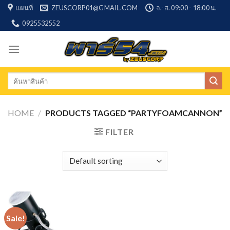
Skip
แผนที่
ZEUSCORP01@GMAIL.COM
จ.-ส. 09:00 - 18:00 น.
to
0925532552
content
Search
for:
HOME
/
PRODUCTS TAGGED “PARTYFOAMCANNON”
FILTER
Sale!