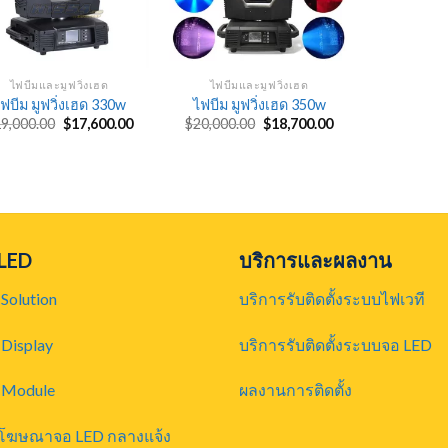
ไฟบีมและมูฟวิ่งเฮด
ไฟบีมและมูฟวิ่งเฮด
ฟบีม มูฟวิ่งเฮด 330w
ไฟบีม มูฟวิ่งเฮด 350w
Original
Current
Original
Current
19,000.00
$
17,600.00
$
20,000.00
$
18,700.00
price
price
price
price
was:
is:
was:
is:
$19,000.00.
$17,600.00.
$20,000.00.
$18,700.00.
 LED
บริการและผลงาน
Solution
บริการรับติดตั้งระบบไฟเวที
Display
บริการรับติดตั้งระบบจอ LED
 Module
ผลงานการติดตั้ง
ยโฆษณาจอ LED กลางแจ้ง