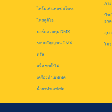
ภาย
ไฟโมเฟ่ แฟลช สโตรบ
ป้า
ไฟสตูดิโอ
อาค
บอร์ดควบคุม DMX
อุป
ระบบสัญญาณ DMX
โคร
ทรัส
แร็ค ขาตั้งไฟ
เครื่องทำเอฟเฟค
น้ำยาทำเอฟเฟค