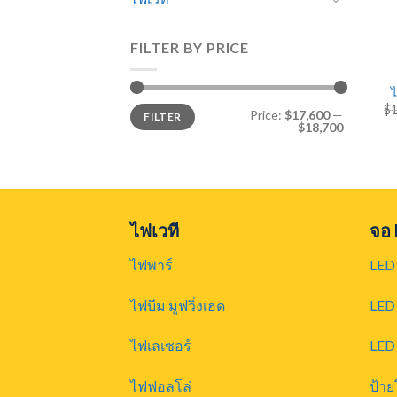
FILTER BY PRICE
ไ
Min
Max
$
Price:
$17,600
—
FILTER
price
price
$18,700
ไฟเวที
จอ
ไฟพาร์
LED 
ไฟบีม มูฟวิ่งเฮด
LED 
ไฟเลเซอร์
LED
ไฟฟอลโล่
ป้า