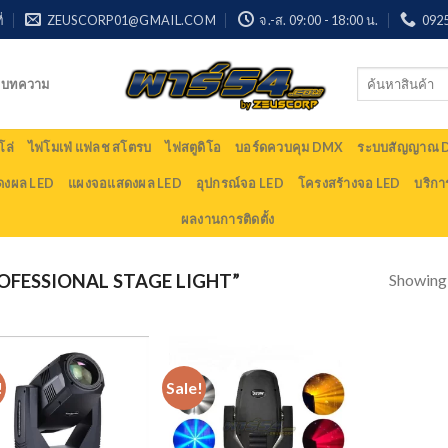
่
ZEUSCORP01@GMAIL.COM
จ.-ส. 09:00 - 18:00 น.
092
Search
บทความ
for:
ล่
ไฟโมเฟ่ แฟลช สโตรบ
ไฟสตูดิโอ
บอร์ดควบคุม DMX
ระบบสัญญาณ
ดงผล LED
แผงจอแสดงผล LED
อุปกรณ์จอ LED
โครงสร้างจอ LED
บริกา
ผลงานการติดตั้ง
Showing a
FESSIONAL STAGE LIGHT”
!
Sale!