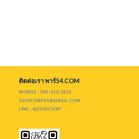
ติดต่อเรา พาร์54.COM
MOBILE : 092-553-2552
ZEUSCORP01@GMAIL.COM
LINE : @ZEUSCORP