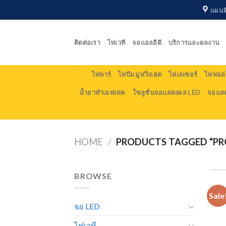
Skip
แผนที
to
content
ติดต่อเรา
ไฟเวที
จอแอลอีดี
บริการและผลงาน
ไฟพาร์
ไฟบีม มูฟวิ่งเฮด
ไฟเลเซอร์
ไฟฟอลโ
น้ำยาทำเอฟเฟค
โซลูชั่นจอแสดงผล LED
จอแส
HOME
/
PRODUCTS TAGGED “PRO
BROWSE
Sale
จอ LED
ไฟเวที