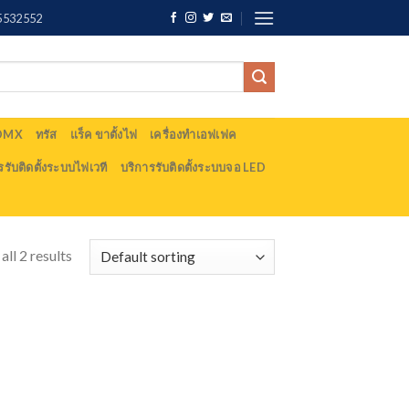
5532552
 DMX
ทรัส
แร็ค ขาตั้งไฟ
เครื่องทำเอฟเฟค
รรับติดตั้งระบบไฟเวที
บริการรับติดตั้งระบบจอ LED
ll 2 results