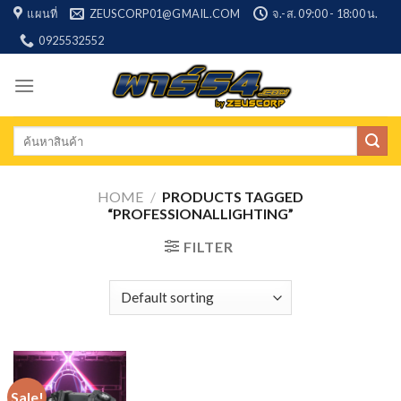
Skip
แผนที่
ZEUSCORP01@GMAIL.COM
จ.-ส. 09:00 - 18:00 น.
to
0925532552
content
Search
for:
HOME
/
PRODUCTS TAGGED
“PROFESSIONALLIGHTING”
FILTER
Sale!