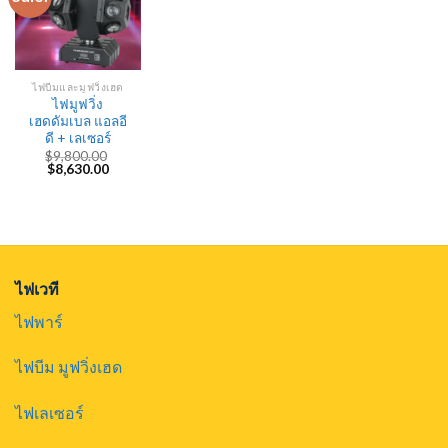
ไฟบีมและมูฟวิ่งเฮด
ไฟมูฟวิ่ง
เฮดดัมเบล แอลอี
ดี + เลเซอร์
$
9,800.00
Original
Current
$
8,630.00
price
price
was:
is:
$9,800.00.
$8,630.00.
ไฟเวที
ไฟพาร์
ไฟบีม มูฟวิ่งเฮด
ไฟเลเซอร์