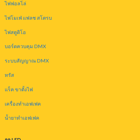
ไฟฟอลโล่
ไฟโมเฟ่ แฟลช สโตรบ
ไฟสตูดิโอ
บอร์ดควบคุม DMX
ระบบสัญญาณ DMX
ทรัส
แร็ค ขาตั้งไฟ
เครื่องทำเอฟเฟค
น้ำยาทำเอฟเฟค
จอ LED