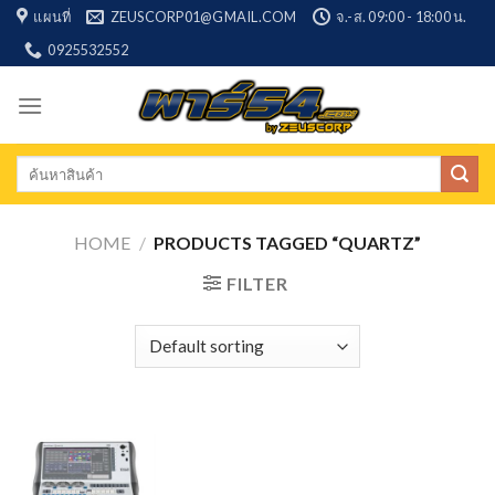
Skip
แผนที่
ZEUSCORP01@GMAIL.COM
จ.-ส. 09:00 - 18:00 น.
to
0925532552
content
Search
for:
HOME
/
PRODUCTS TAGGED “QUARTZ”
FILTER