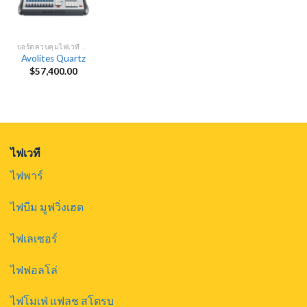
บอร์ดควบคุมไฟเวที DMX
Avolites Quartz
$
57,400.00
ไฟเวที
ไฟพาร์
ไฟบีม มูฟวิ่งเฮด
ไฟเลเซอร์
ไฟฟอลโล่
ไฟโมเฟ่ แฟลช สโตรบ