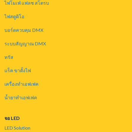
ไฟโมเฟ่ แฟลช สโตรบ
ไฟสตูดิโอ
บอร์ดควบคุม DMX
ระบบสัญญาณ DMX
ทรัส
แร็ค ขาตั้งไฟ
เครื่องทำเอฟเฟค
น้ำยาทำเอฟเฟค
จอ LED
LED Solution