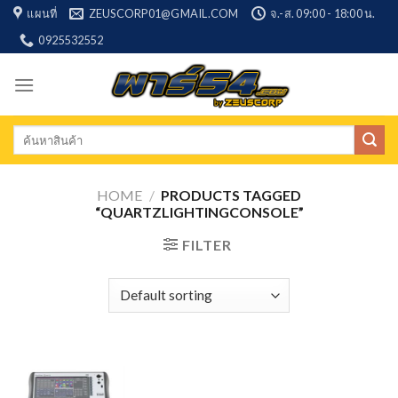
Skip
แผนที่
ZEUSCORP01@GMAIL.COM
จ.-ส. 09:00 - 18:00 น.
to
0925532552
content
Search
for:
HOME
/
PRODUCTS TAGGED
“QUARTZLIGHTINGCONSOLE”
FILTER