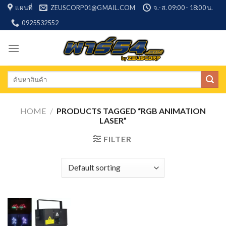
Skip
แผนที่
ZEUSCORP01@GMAIL.COM
จ.-ส. 09:00 - 18:00 น.
to
0925532552
content
Search
for:
HOME
/
PRODUCTS TAGGED “RGB ANIMATION
LASER”
FILTER