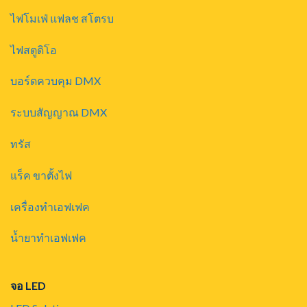
ไฟโมเฟ่ แฟลช สโตรบ
ไฟสตูดิโอ
บอร์ดควบคุม DMX
ระบบสัญญาณ DMX
ทรัส
แร็ค ขาตั้งไฟ
เครื่องทำเอฟเฟค
น้ำยาทำเอฟเฟค
จอ LED