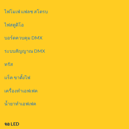
ไฟโมเฟ่ แฟลช สโตรบ
ไฟสตูดิโอ
บอร์ดควบคุม DMX
ระบบสัญญาณ DMX
ทรัส
แร็ค ขาตั้งไฟ
เครื่องทำเอฟเฟค
น้ำยาทำเอฟเฟค
จอ LED