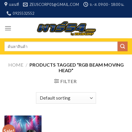
Skip
แผนที่
ZEUSCORP01@GMAIL.COM
จ.-ส. 09:00 - 18:00 น.
to
0925532552
content
Search
for:
HOME
/
PRODUCTS TAGGED “RGB BEAM MOVING
HEAD”
FILTER
Sale!