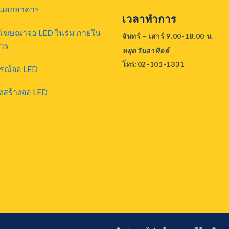
นอกอาคาร
เวลาทำการ
ยโฆษณาจอ LED ในร่ม ภายใน
จันทร์ – เสาร์ 9.00-18.00 น.
าร
หยุดวันอาทิตย์
โทร:02-101-1331
กรณ์จอ LED
งสร้างจอ LED