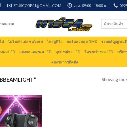
่
ZEUSCORP01@GMAIL.COM
จ.-ส. 09:00 - 18:00 น.
092
Search
บทความ
for:
ล่
ไฟโมเฟ่ แฟลช สโตรบ
ไฟสตูดิโอ
บอร์ดควบคุม DMX
ระบบสัญญาณ
ดงผล LED
แผงจอแสดงผล LED
อุปกรณ์จอ LED
โครงสร้างจอ LED
บริกา
ผลงานการติดตั้ง
Showing the s
BBEAMLIGHT”
!