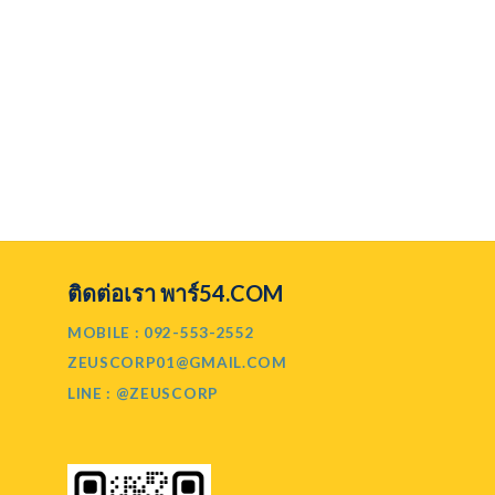
ติดต่อเรา พาร์54.COM
MOBILE : 092-553-2552
ZEUSCORP01@GMAIL.COM
LINE : @ZEUSCORP