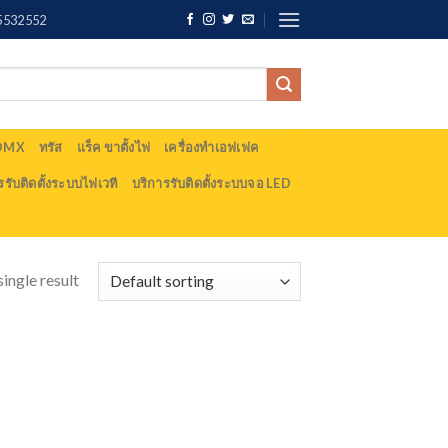
5532552
 DMX
ทรัส
แร็ค ขาตั้งไฟ
เครื่องทำเอฟเฟค
รรับติดตั้งระบบไฟเวที
บริการรับติดตั้งระบบจอ LED
ingle result