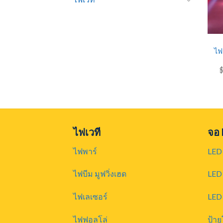
ไฟ
ไฟเวที
จอ
ไฟพาร์
LED 
ไฟบีม มูฟวิ่งเฮด
LED 
ไฟเลเซอร์
LED
ไฟฟอลโล่
ป้า