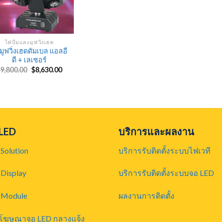
ไฟบีมและมูฟวิ่งเฮด
มูฟวิ่งเฮดดัมเบล แอลอี
ดี + เลเซอร์
Original
Current
$
9,800.00
$
8,630.00
price
price
was:
is:
$9,800.00.
$8,630.00.
 LED
บริการและผลงาน
Solution
บริการรับติดตั้งระบบไฟเวที
Display
บริการรับติดตั้งระบบจอ LED
 Module
ผลงานการติดตั้ง
ยโฆษณาจอ LED กลางแจ้ง