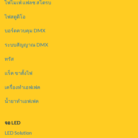
ไฟโมเฟ่ แฟลช สโตรบ
ไฟสตูดิโอ
บอร์ดควบคุม DMX
ระบบสัญญาณ DMX
ทรัส
แร็ค ขาตั้งไฟ
เครื่องทำเอฟเฟค
น้ำยาทำเอฟเฟค
จอ LED
LED Solution