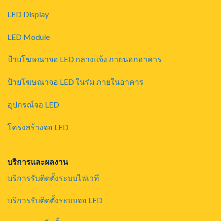
LED Display
LED Module
ป้ายโฆษณาจอ LED กลางแจ้ง ภายนอกอาคาร
ป้ายโฆษณาจอ LED ในร่ม ภายในอาคาร
อุปกรณ์จอ LED
โครงสร้างจอ LED
บริการและผลงาน
บริการรับติดตั้งระบบไฟเวที
บริการรับติดตั้งระบบจอ LED