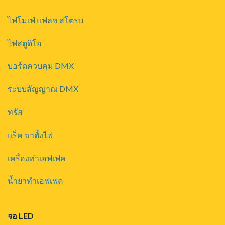
ไฟโมเฟ่ แฟลช สโตรบ
ไฟสตูดิโอ
บอร์ดควบคุม DMX
ระบบสัญญาณ DMX
ทรัส
แร็ค ขาตั้งไฟ
เครื่องทำเอฟเฟค
น้ำยาทำเอฟเฟค
จอ LED