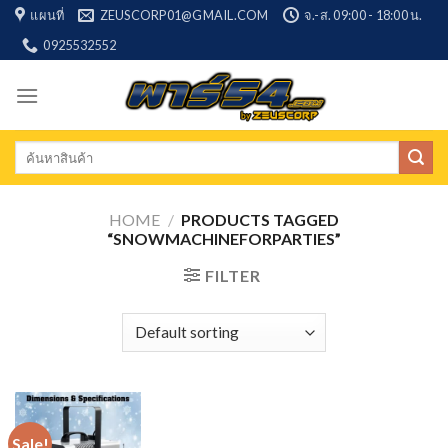
Skip
แผนที่
ZEUSCORP01@GMAIL.COM
จ.-ส. 09:00 - 18:00 น.
to
0925532552
content
Search
for:
HOME
/
PRODUCTS TAGGED
“SNOWMACHINEFORPARTIES”
FILTER
Sale!