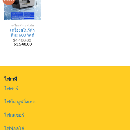
เครื่องทำเอฟเฟค
เครื่องสโนว์ทำ
หิมะ 600 วัตต์
$
4,400.00
Original
Current
$
3,540.00
price
price
was:
is:
$4,400.00.
$3,540.00.
ไฟเวที
ไฟพาร์
ไฟบีม มูฟวิ่งเฮด
ไฟเลเซอร์
ไฟฟอลโล่