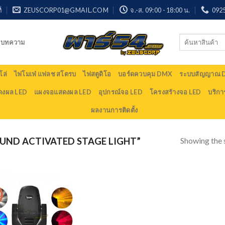
่
ZEUSCORP01@GMAIL.COM
จ.-ส. 09:00 - 18:00 น.
092
Search
บทความ
for:
ล่
ไฟโมเฟ่ แฟลช สโตรบ
ไฟสตูดิโอ
บอร์ดควบคุม DMX
ระบบสัญญาณ
ดงผล LED
แผงจอแสดงผล LED
อุปกรณ์จอ LED
โครงสร้างจอ LED
บริกา
ผลงานการติดตั้ง
Showing the s
UND ACTIVATED STAGE LIGHT”
!