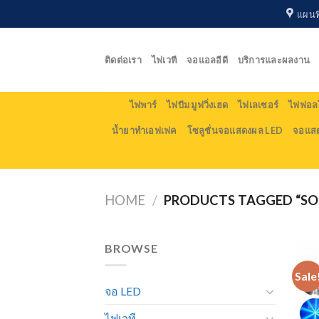
Skip
แผนที
to
content
ติดต่อเรา
ไฟเวที
จอแอลอีดี
บริการและผลงาน
ไฟพาร์
ไฟบีม มูฟวิ่งเฮด
ไฟเลเซอร์
ไฟฟอลโ
น้ำยาทำเอฟเฟค
โซลูชั่นจอแสดงผล LED
จอแส
HOME
/
PRODUCTS TAGGED “SO
BROWSE
Sale
จอ LED
ไฟเวที