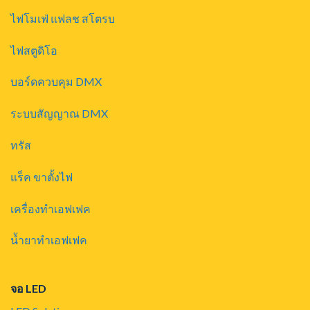
ไฟโมเฟ่ แฟลช สโตรบ
ไฟสตูดิโอ
บอร์ดควบคุม DMX
ระบบสัญญาณ DMX
ทรัส
แร็ค ขาตั้งไฟ
เครื่องทำเอฟเฟค
น้ำยาทำเอฟเฟค
จอ LED