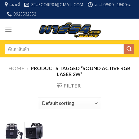
Skip
แผนที่
ZEUSCORP01@GMAIL.COM
จ.-ส. 09:00 - 18:00 น.
to
0925532552
content
Search
for:
HOME
/
PRODUCTS TAGGED “SOUND ACTIVE RGB
LASER 2W”
FILTER