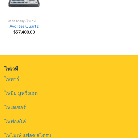
บอร์ดควบคุมไฟเวที DMX
Avolites Quartz
$
57,400.00
ไฟเวที
ไฟพาร์
ไฟบีม มูฟวิ่งเฮด
ไฟเลเซอร์
ไฟฟอลโล่
ไฟโมเฟ่ แฟลช สโตรบ