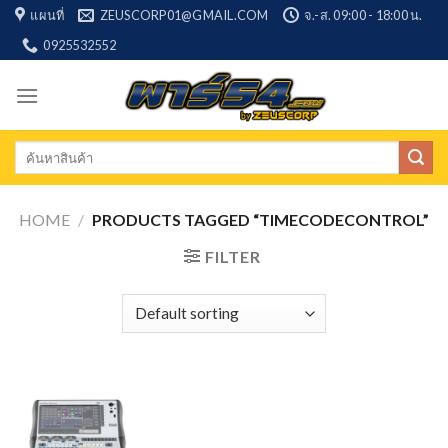
Skip
แผนที่
ZEUSCORP01@GMAIL.COM
จ.-ส. 09:00 - 18:00 น.
to
0925532552
content
Search
for:
HOME
/
PRODUCTS TAGGED “TIMECODECONTROL”
FILTER