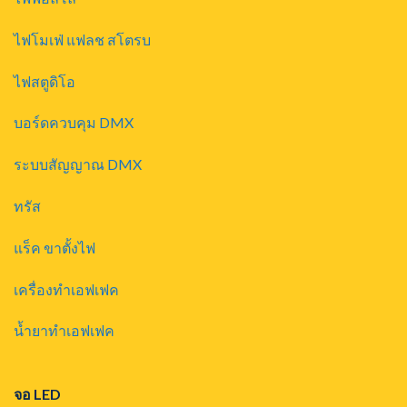
ไฟโมเฟ่ แฟลช สโตรบ
ไฟสตูดิโอ
บอร์ดควบคุม DMX
ระบบสัญญาณ DMX
ทรัส
แร็ค ขาตั้งไฟ
เครื่องทำเอฟเฟค
น้ำยาทำเอฟเฟค
จอ LED