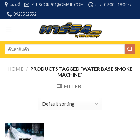
Skip
แผนที่
ZEUSCORP01@GMAIL.COM
จ.-ส. 09:00 - 18:00 น.
to
0925532552
content
Search
for:
HOME
/
PRODUCTS TAGGED “WATER BASE SMOKE
MACHINE”
FILTER