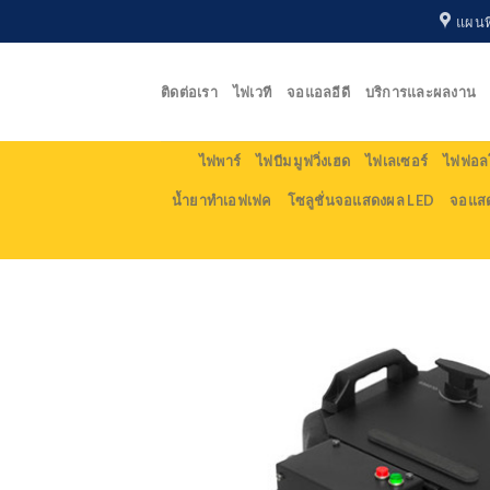
Skip
แผนที
to
content
ติดต่อเรา
ไฟเวที
จอแอลอีดี
บริการและผลงาน
ไฟพาร์
ไฟบีม มูฟวิ่งเฮด
ไฟเลเซอร์
ไฟฟอลโ
น้ำยาทำเอฟเฟค
โซลูชั่นจอแสดงผล LED
จอแส