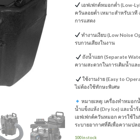
เอฟเฟกต์หมอกต่ำ (Low-Lyi
ควันลอยต่ำ เหมาะสำหรับเวที
การแสดง
ทำงานเงียบ (Low Noise Ope
รบกวนเสียงในงาน
ถังน้ำแยก (Separate Water
ความสะดวกในการเติมน้ำแล
ใช้งานง่าย (Easy to Opera
ไม่ต้องใช้ทักษะพิเศษ
หมายเหตุ: เครื่องทำหมอกน้
น้ำแข็งแห้ง (Dry Ice) และน้ำร้
เอฟเฟกต์ควันหมอก ควรใช้ในพื้น
ระบายอากาศที่ดีเพื่อความปล
100 in stock