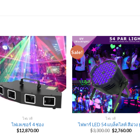
Sale!
ไฟเวที
ไฟเวที
ไฟเลเซอร์ 4 ช่อง
ไฟพาร์ LED 54 แบล็คไลท์ สีม่วง ยู
Original
Cur
$
12,870.00
$
3,300.00
$
2,760.00
price
pric
was:
is: