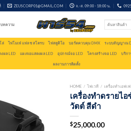
่
ZEUSCORP01@GMAIL.COM
จ.-ส. 09:00 - 18:00 น.
092
Search
บทความ
for:
ล่
ไฟโมเฟ่ แฟลช สโตรบ
ไฟสตูดิโอ
บอร์ดควบคุม DMX
ระบบสัญญาณ
ดงผล LED
แผงจอแสดงผล LED
อุปกรณ์จอ LED
โครงสร้างจอ LED
บริกา
ผลงานการติดตั้ง
HOME
/
ไฟเวที
/
เครื่องทำเอฟเ
เครื่องทำดรายไอซ
วัตต์ สีดำ
25,000.00
$