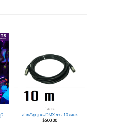
ไฟเวที
วี
สายสัญญาณ DMX ยาว 10 เมตร
rent
$
500.00
e