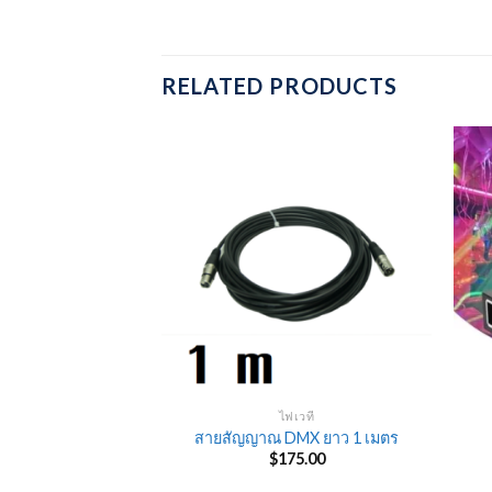
RELATED PRODUCTS
เวที
ไฟเวที
คัลเลอร์ RGB 3w
สายสัญญาณ DMX ยาว 1 เมตร
750.00
$
175.00