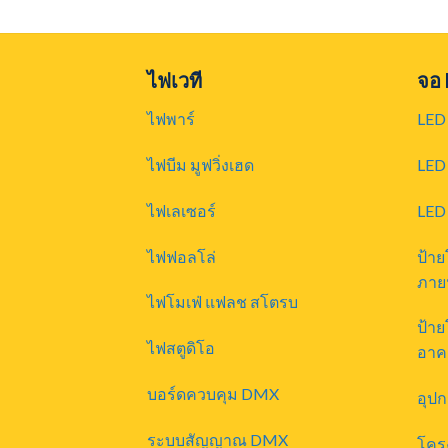
ไฟเวที
จอ
ไฟพาร์
LED 
ไฟบีม มูฟวิ่งเฮด
LED 
ไฟเลเซอร์
LED
ไฟฟอลโล่
ป้า
ภาย
ไฟโมเฟ่ แฟลช สโตรบ
ป้า
ไฟสตูดิโอ
อาค
บอร์ดควบคุม DMX
อุป
ระบบสัญญาณ DMX
โคร