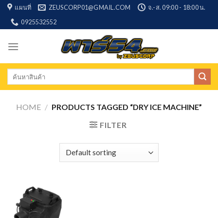
Skip
แผนที่
ZEUSCORP01@GMAIL.COM
จ.-ส. 09:00 - 18:00 น.
to
0925532552
content
Search
for:
HOME
/
PRODUCTS TAGGED “DRY ICE MACHINE”
FILTER