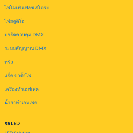
ไฟโมเฟ่ แฟลช สโตรบ
ไฟสตูดิโอ
บอร์ดควบคุม DMX
ระบบสัญญาณ DMX
ทรัส
แร็ค ขาตั้งไฟ
เครื่องทำเอฟเฟค
น้ำยาทำเอฟเฟค
จอ LED
LED Solution