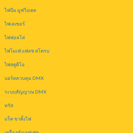
ไฟบีม มูฟวิ่งเฮด
ไฟเลเซอร์
ไฟฟอลโล่
ไฟโมเฟ่ แฟลช สโตรบ
ไฟสตูดิโอ
บอร์ดควบคุม DMX
ระบบสัญญาณ DMX
ทรัส
แร็ค ขาตั้งไฟ
เครื่องทำเอฟเฟค