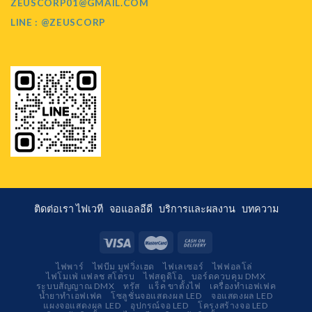
ZEUSCORP01@GMAIL.COM
LINE : @ZEUSCORP
ติดต่อเรา
ไฟเวที
จอแอลอีดี
บริการและผลงาน
บทความ
ไฟพาร์
ไฟบีม มูฟวิ่งเฮด
ไฟเลเซอร์
ไฟฟอลโล่
ไฟโมเฟ่ แฟลช สโตรบ
ไฟสตูดิโอ
บอร์ดควบคุม DMX
ระบบสัญญาณ DMX
ทรัส
แร็ค ขาตั้งไฟ
เครื่องทำเอฟเฟค
น้ำยาทำเอฟเฟค
โซลูชั่นจอแสดงผล LED
จอแสดงผล LED
แผงจอแสดงผล LED
อุปกรณ์จอ LED
โครงสร้างจอ LED