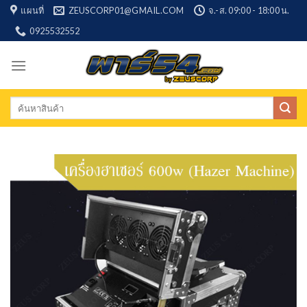
Skip
แผนที่
ZEUSCORP01@GMAIL.COM
จ.-ส. 09:00 - 18:00 น.
to
0925532552
content
Search
for: