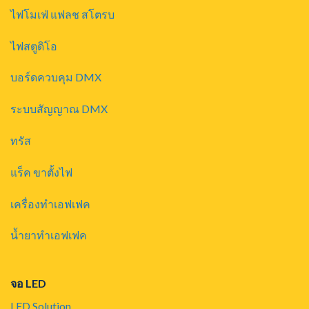
ไฟโมเฟ่ แฟลช สโตรบ
ไฟสตูดิโอ
บอร์ดควบคุม DMX
ระบบสัญญาณ DMX
ทรัส
แร็ค ขาตั้งไฟ
เครื่องทำเอฟเฟค
น้ำยาทำเอฟเฟค
จอ LED
LED Solution