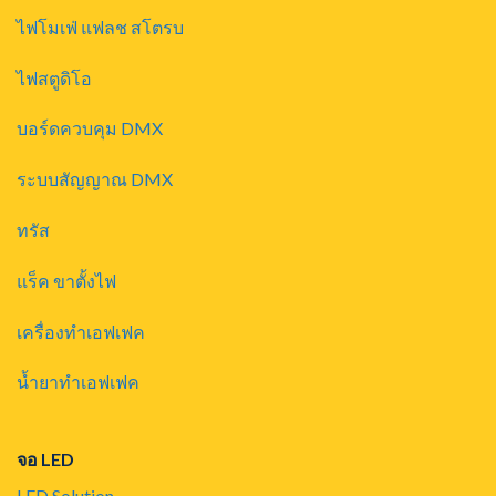
ไฟโมเฟ่ แฟลช สโตรบ
ไฟสตูดิโอ
บอร์ดควบคุม DMX
ระบบสัญญาณ DMX
ทรัส
แร็ค ขาตั้งไฟ
เครื่องทำเอฟเฟค
น้ำยาทำเอฟเฟค
จอ LED
LED Solution