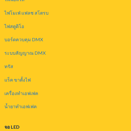
ไฟโมเฟ่ แฟลช สโตรบ
ไฟสตูดิโอ
บอร์ดควบคุม DMX
ระบบสัญญาณ DMX
ทรัส
แร็ค ขาตั้งไฟ
เครื่องทำเอฟเฟค
น้ำยาทำเอฟเฟค
จอ LED