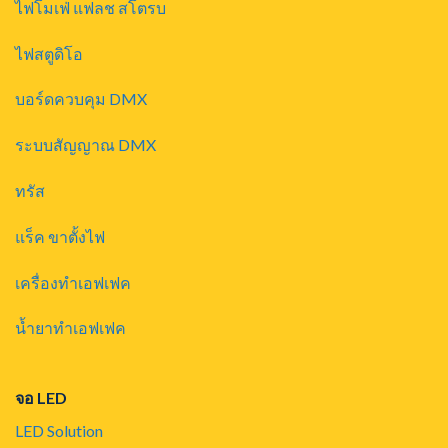
ไฟโมเฟ่ แฟลช สโตรบ
ไฟสตูดิโอ
บอร์ดควบคุม DMX
ระบบสัญญาณ DMX
ทรัส
แร็ค ขาตั้งไฟ
เครื่องทำเอฟเฟค
น้ำยาทำเอฟเฟค
จอ LED
LED Solution