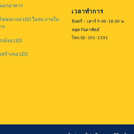
นอกอาคาร
เวลาทำการ
ยโฆษณาจอ LED ในร่ม ภายใน
จันทร์ – เสาร์ 9.00-18.00 น.
าร
หยุดวันอาทิตย์
โทร:02-101-1331
กรณ์จอ LED
งสร้างจอ LED