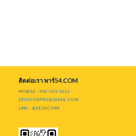
ติดต่อเรา พาร์54.COM
MOBILE : 092-553-2552
ZEUSCORP01@GMAIL.COM
LINE : @ZEUSCORP