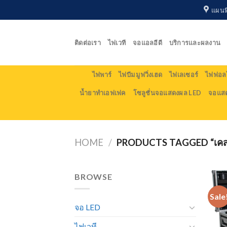
Skip
แผนที
to
content
ติดต่อเรา
ไฟเวที
จอแอลอีดี
บริการและผลงาน
ไฟพาร์
ไฟบีม มูฟวิ่งเฮด
ไฟเลเซอร์
ไฟฟอลโ
น้ำยาทำเอฟเฟค
โซลูชั่นจอแสดงผล LED
จอแส
HOME
/
PRODUCTS TAGGED “เคส
BROWSE
Sale
จอ LED
ไฟเวที