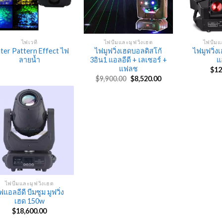
ไฟเวที
ไฟบีมและมูฟวิ่งเฮด
ไฟบีมแ
ter Pattern Effect ไฟ
ไฟมูฟวิ่งเฮดบอลดิสโก้
ไฟมูฟวิ่ง
ลายน้ำ
3อิน1 แอลอีดี + เลเซอร์ +
แ
แฟลช
$
12
Original
Current
$
9,900.00
$
8,520.00
price
price
was:
is:
$9,900.00.
$8,520.00.
ไฟบีมและมูฟวิ่งเฮด
ฟแอลอีดี บีมซูม มูฟวิ่ง
เฮด 150w
$
18,600.00