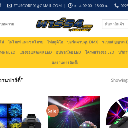
่
ZEUSCORP01@GMAIL.COM
จ.-ส. 09:00 - 18:00 น.
092
Search
บทความ
for:
ล่
ไฟโมเฟ่ แฟลช สโตรบ
ไฟสตูดิโอ
บอร์ดควบคุม DMX
ระบบสัญญาณ
ดงผล LED
แผงจอแสดงผล LED
อุปกรณ์จอ LED
โครงสร้างจอ LED
บริกา
ผลงานการติดตั้ง
Showing a
ปาร์ตี้”
Sale!