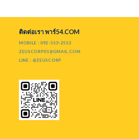
ติดต่อเรา พาร์54.COM
MOBILE : 092-553-2552
ZEUSCORP01@GMAIL.COM
LINE : @ZEUSCORP