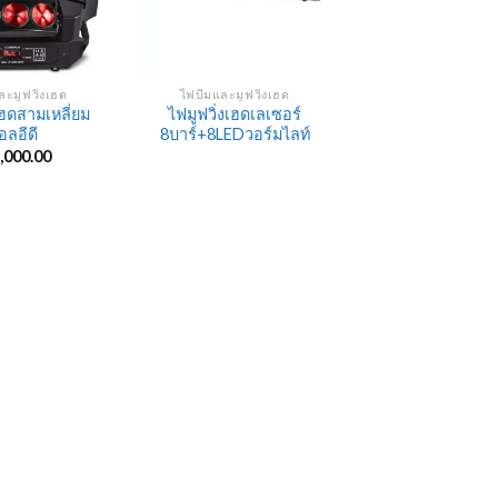
ละมูฟวิ่งเฮด
ไฟบีมและมูฟวิ่งเฮด
เฮดสามเหลี่ยม
ไฟมูฟวิ่งเฮดเลเซอร์
อลอีดี
8บาร์+8LEDวอร์มไลท์
,000.00