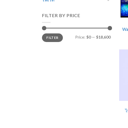
FILTER BY PRICE
Wa
Min
Max
Price:
$0
—
$18,600
FILTER
price
price
ไ