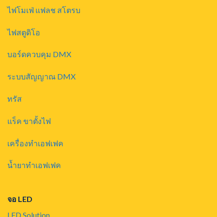
ไฟโมเฟ่ แฟลช สโตรบ
ไฟสตูดิโอ
บอร์ดควบคุม DMX
ระบบสัญญาณ DMX
ทรัส
แร็ค ขาตั้งไฟ
เครื่องทำเอฟเฟค
น้ำยาทำเอฟเฟค
จอ LED
LED Solution