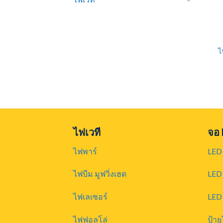
ไ
ไฟเวที
จอ
ไฟพาร์
LED 
ไฟบีม มูฟวิ่งเฮด
LED 
ไฟเลเซอร์
LED
ไฟฟอลโล่
ป้า