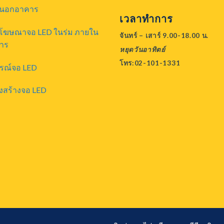
นอกอาคาร
เวลาทำการ
ยโฆษณาจอ LED ในร่ม ภายใน
จันทร์ – เสาร์ 9.00-18.00 น.
าร
หยุดวันอาทิตย์
โทร:02-101-1331
กรณ์จอ LED
งสร้างจอ LED