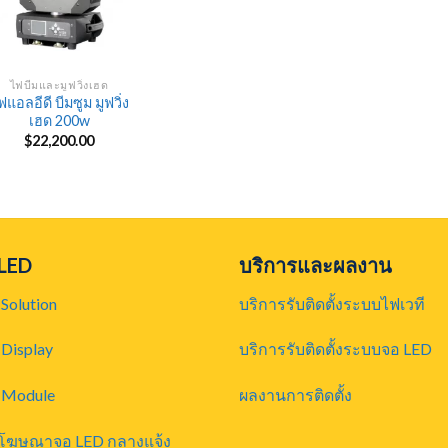
ไฟบีมและมูฟวิ่งเฮด
ฟแอลอีดี บีมซูม มูฟวิ่ง
เฮด 200w
$
22,200.00
 LED
บริการและผลงาน
Solution
บริการรับติดตั้งระบบไฟเวที
Display
บริการรับติดตั้งระบบจอ LED
 Module
ผลงานการติดตั้ง
ยโฆษณาจอ LED กลางแจ้ง