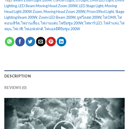
Tags:
Beam Zoom Light 200W
,
Concert Light
,
DJ Light
,
DMX LED Light
,
Event
Lighting
,
LED Beam Moving Head Zoom 200W
,
LED Stage Light
,
Moving
Head Light 200W Zoom
,
Moving Head Zoom 200W
,
Prism Effect Light
,
Stage
Lighting Beam 200W
,
Zoom LED Beam 200W
,
มูฟวิ่งเฮด 200W
,
ไฟ DMX
,
ไฟ
คอนเสิร์ต
,
ไฟงานเลี้ยง
,
ไฟงานแต่ง
,
ไฟบีมซูม 200W
,
ไฟพาร์ LED
,
ไฟลำแสง
,
ไฟ
หมุน
,
ไฟเวที
,
ไฟเอฟเฟกต์
,
ไฟแอลอีดีบีมซูม 200W
DESCRIPTION
REVIEWS (0)
ตัว
เล่น
ไฟล์
วิดีโอ