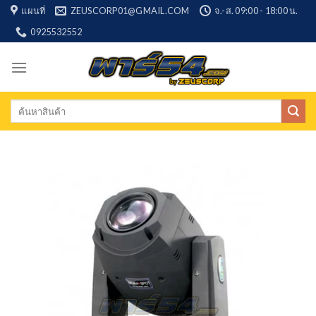
Skip
แผนที่
ZEUSCORP01@GMAIL.COM
จ.-ส. 09:00 - 18:00 น.
to
0925532552
content
Search
for: