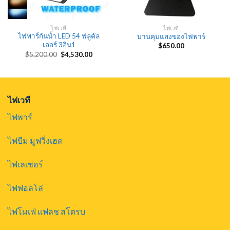
ไฟเวที
ไฟเวที
ไฟพาร์กันน้ำ LED 54 ฟลูคัล
บานคุมแสงของไฟพาร์
เลอร์ 3อิน1
nt
$
650.00
Original
Current
$
5,200.00
$
4,530.00
price
price
.00.
was:
is:
$5,200.00.
$4,530.00.
ไฟเวที
ไฟพาร์
ไฟบีม มูฟวิ่งเฮด
ไฟเลเซอร์
ไฟฟอลโล่
ไฟโมเฟ่ แฟลช สโตรบ