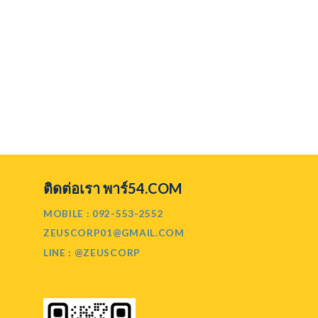
ติดต่อเรา พาร์54.COM
MOBILE : 092-553-2552
ZEUSCORP01@GMAIL.COM
LINE : @ZEUSCORP