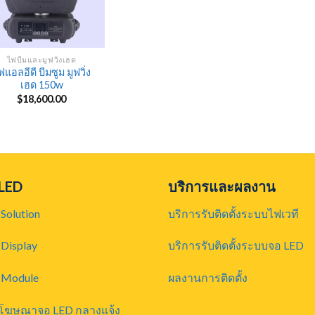
ไฟบีมและมูฟวิ่งเฮด
ฟแอลอีดี บีมซูม มูฟวิ่ง
เฮด 150w
$
18,600.00
 LED
บริการและผลงาน
Solution
บริการรับติดตั้งระบบไฟเวที
Display
บริการรับติดตั้งระบบจอ LED
 Module
ผลงานการติดตั้ง
ยโฆษณาจอ LED กลางแจ้ง