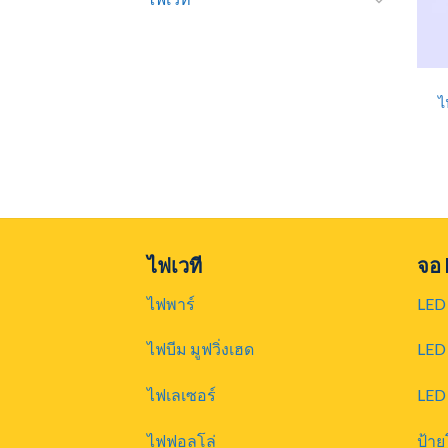
ไ
ไฟเวที
จอ
ไฟพาร์
LED 
ไฟบีม มูฟวิ่งเฮด
LED 
ไฟเลเซอร์
LED
ไฟฟอลโล่
ป้า