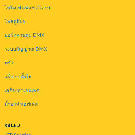
ไฟโมเฟ่ แฟลช สโตรบ
ไฟสตูดิโอ
บอร์ดควบคุม DMX
ระบบสัญญาณ DMX
ทรัส
แร็ค ขาตั้งไฟ
เครื่องทำเอฟเฟค
น้ำยาทำเอฟเฟค
จอ LED
LED Solution