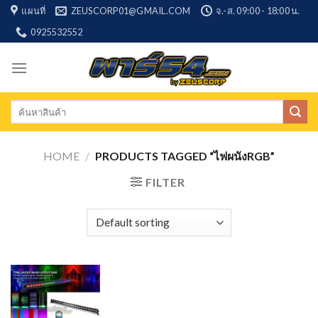
Skip
แผนที่
ZEUSCORP01@GMAIL.COM
จ.-ส. 09:00 - 18:00 น.
to
0925532552
content
Search
for:
HOME
/
PRODUCTS TAGGED “ไฟผนังRGB”
FILTER