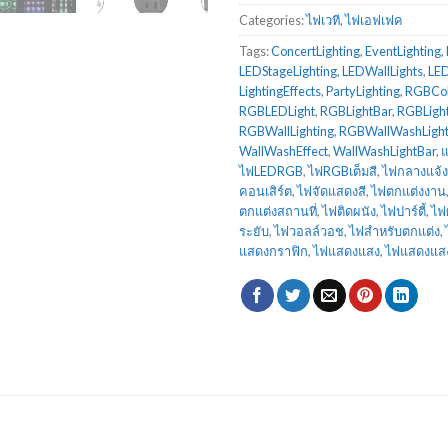
Categories:
ไฟเวที
,
ไฟเอฟเฟค
Tags:
ConcertLighting
,
EventLighting
,
LEDStageLighting
,
LEDWallLights
,
LE
LightingEffects
,
PartyLighting
,
RGBCol
RGBLEDLight
,
RGBLightBar
,
RGBLight
RGBWallLighting
,
RGBWallWashLigh
WallWashEffect
,
WallWashLightBar
,
แ
ไฟLEDRGB
,
ไฟRGBเต็มสี
,
ไฟกลางแจ้ง
คอนเสิร์ต
,
ไฟจัดแสดงสี
,
ไฟตกแต่งงาน
ตกแต่งสถานที่
,
ไฟติดผนัง
,
ไฟปาร์ตี้
,
ไฟ
ระยับ
,
ไฟวอลล์วอช
,
ไฟสำหรับตกแต่ง
,
แสดงกราฟิก
,
ไฟแสดงแสง
,
ไฟแสดงแสง