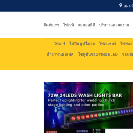
Skip
แผนที
to
content
ติดต่อเรา
ไฟเวที
จอแอลอีดี
บริการและผลงาน
ไฟพาร์
ไฟบีม มูฟวิ่งเฮด
ไฟเลเซอร์
ไฟฟอลโ
น้ำยาทำเอฟเฟค
โซลูชั่นจอแสดงผล LED
จอแส