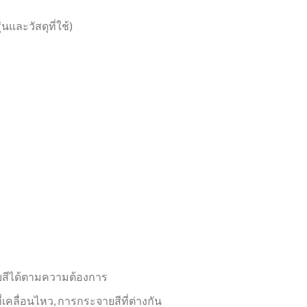
นและวัสดุที่ใช้)
ับสีได้ตามความต้องการ
เคลื่อนไหว, การกระจายสีที่ต่างกัน