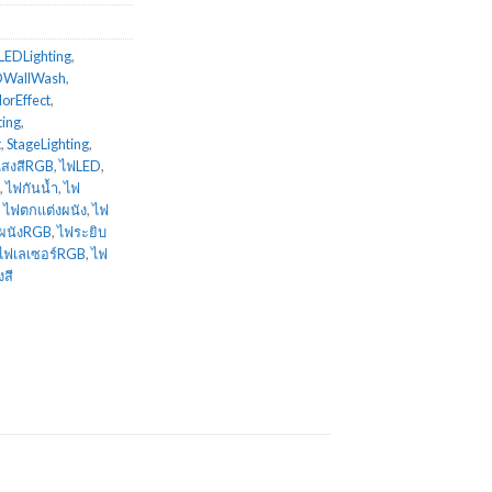
LEDLighting
,
DWallWash
,
orEffect
,
ing
,
t
,
StageLighting
,
สงสีRGB
,
ไฟLED
,
,
ไฟกันน้ำ
,
ไฟ
,
ไฟตกแต่งผนัง
,
ไฟ
ผนังRGB
,
ไฟระยิบ
ไฟเลเซอร์RGB
,
ไฟ
สี