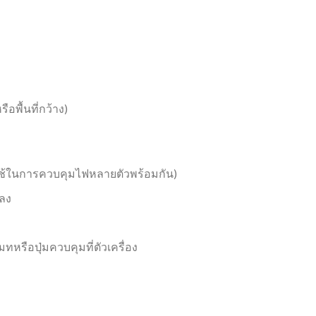
อพื้นที่กว้าง)
ใช้ในการควบคุมไฟหลายตัวพร้อมกัน)
พลง
ทหรือปุ่มควบคุมที่ตัวเครื่อง