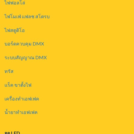
ไฟฟอลโล่
ไฟโมเฟ่ แฟลช สโตรบ
ไฟสตูดิโอ
บอร์ดควบคุม DMX
ระบบสัญญาณ DMX
ทรัส
แร็ค ขาตั้งไฟ
เครื่องทำเอฟเฟค
น้ำยาทำเอฟเฟค
จอ LED