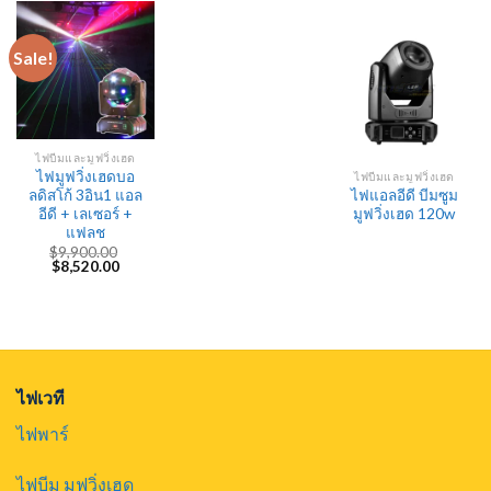
price
price
$4,000.00.
$3,500.
was:
is:
$4,790.00.
$4,320.00.
Sale!
ไฟบีมและมูฟวิ่งเฮด
ไฟมูฟวิ่งเฮดบอ
ไฟบีมและมูฟวิ่งเฮด
ลดิสโก้ 3อิน1 แอล
ไฟแอลอีดี บีมซูม
อีดี + เลเซอร์ +
มูฟวิ่งเฮด 120w
แฟลช
$
9,900.00
Original
Current
$
8,520.00
price
price
was:
is:
$9,900.00.
$8,520.00.
ไฟเวที
ไฟพาร์
ไฟบีม มูฟวิ่งเฮด