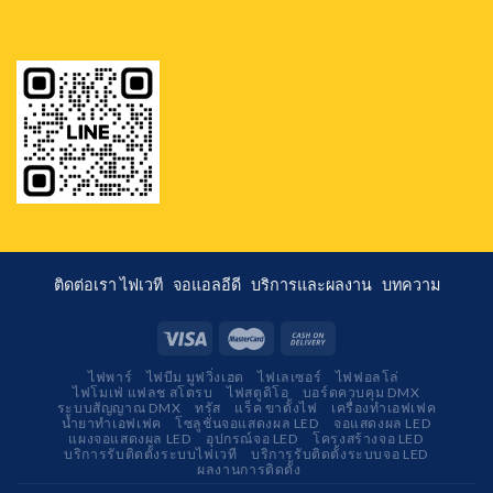
ติดต่อเรา
ไฟเวที
จอแอลอีดี
บริการและผลงาน
บทความ
ไฟพาร์
ไฟบีม มูฟวิ่งเฮด
ไฟเลเซอร์
ไฟฟอลโล่
ไฟโมเฟ่ แฟลช สโตรบ
ไฟสตูดิโอ
บอร์ดควบคุม DMX
ระบบสัญญาณ DMX
ทรัส
แร็ค ขาตั้งไฟ
เครื่องทำเอฟเฟค
น้ำยาทำเอฟเฟค
โซลูชั่นจอแสดงผล LED
จอแสดงผล LED
แผงจอแสดงผล LED
อุปกรณ์จอ LED
โครงสร้างจอ LED
บริการรับติดตั้งระบบไฟเวที
บริการรับติดตั้งระบบจอ LED
ผลงานการติดตั้ง