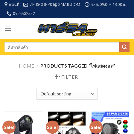
Skip
แผนที่
ZEUSCORP01@GMAIL.COM
จ.-ส. 09:00 - 18:00 น.
to
0925532552
content
Search
for:
HOME
/
PRODUCTS TAGGED “ไฟแสดงสด”
FILTER
Sale!
Sale!
Sale!