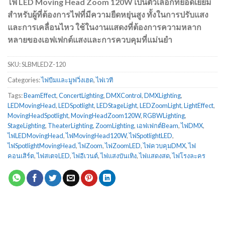
ไฟ LED Moving Head Zoom 120W เป็นตัวเลือกที่ยอดเยี่ยม
สำหรับผู้ที่ต้องการไฟที่มีความยืดหยุ่นสูง ทั้งในการปรับแสง
และการเคลื่อนไหว ใช้ในงานแสดงที่ต้องการความหลาก
หลายของเอฟเฟกต์แสงและการควบคุมที่แม่นยำ
SKU:
SLBMLEDZ-120
Categories:
ไฟบีมและมูฟวิ่งเฮด
,
ไฟเวที
Tags:
BeamEffect
,
ConcertLighting
,
DMXControl
,
DMXLighting
,
LEDMovingHead
,
LEDSpotlight
,
LEDStageLight
,
LEDZoomLight
,
LightEffect
,
MovingHeadSpotlight
,
MovingHeadZoom120W
,
RGBWLighting
,
StageLighting
,
TheaterLighting
,
ZoomLighting
,
เอฟเฟกต์Beam
,
ไฟDMX
,
ไฟLEDMovingHead
,
ไฟMovingHead120W
,
ไฟSpotlightLED
,
ไฟSpotlightMovingHead
,
ไฟZoom
,
ไฟZoomLED
,
ไฟควบคุมDMX
,
ไฟ
คอนเสิร์ต
,
ไฟสเตจLED
,
ไฟอีเวนต์
,
ไฟแสงบันเทิง
,
ไฟแสดงสด
,
ไฟโรงละคร