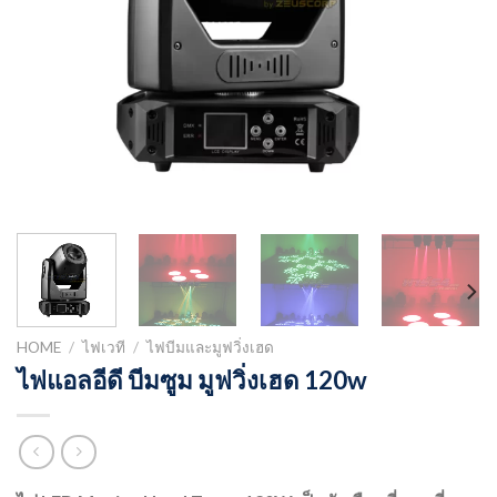
HOME
/
ไฟเวที
/
ไฟบีมและมูฟวิ่งเฮด
ไฟแอลอีดี บีมซูม มูฟวิ่งเฮด 120w