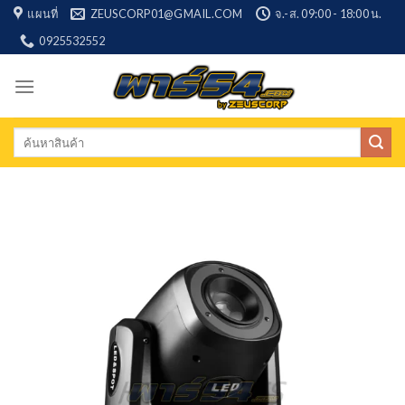
Skip
แผนที่
ZEUSCORP01@GMAIL.COM
จ.-ส. 09:00 - 18:00 น.
to
0925532552
content
Search
for: