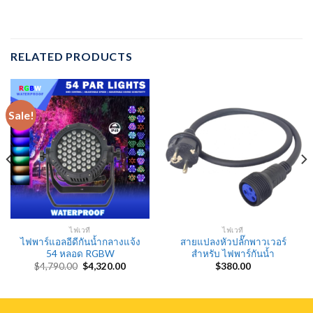
RELATED PRODUCTS
Sale!
ไฟเวที
ไฟเวที
ไฟพาร์แอลอีดีกันน้ำกลางแจ้ง
สายแปลงหัวปลั๊กพาวเวอร์
54 หลอด RGBW
สำหรับ ไฟพาร์กันน้ำ
Original
Current
$
4,790.00
$
4,320.00
$
380.00
price
price
was:
is:
$4,790.00.
$4,320.00.